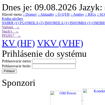
Dnes je: 09.08.2026
Jazyk:
Hlavné menu
:: Domov
:: Aktuality
:: O QTH
:: Antény
:: RIGs
:: S
Kniha návštev
9A8RR (1)
FG/OM3LA (2)
IS0/OM3LA (1)
IS0/OM8A (1)
OM3BH
Various →
Stack's →
PD2017 →
KV (HF)
VKV (VHF)
Prihlásenie do systému
Prihlasovacie meno:
Prihlasovacie heslo:
Sponzori